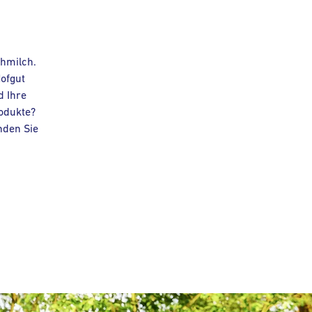
hmilch.
ofgut
d Ihre
odukte?
nden Sie