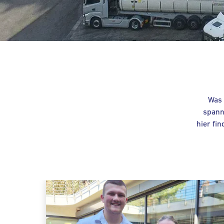
Was 
spann
hier fi