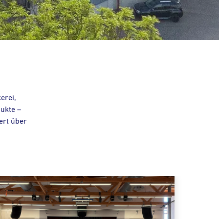
erei,
ukte –
ert über