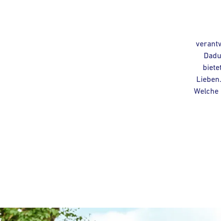
verant
Dadu
biete
Lieben
Welche 